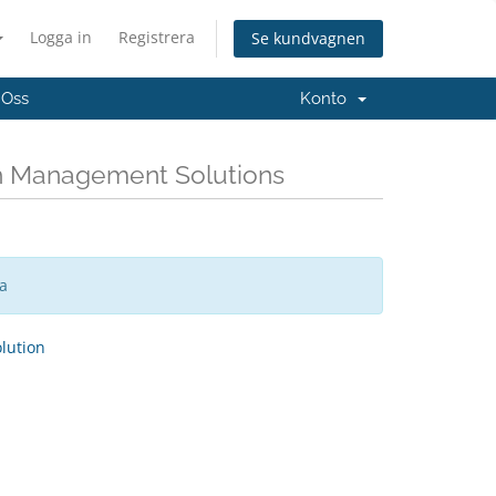
Logga in
Registrera
Se kundvagnen
 Oss
Konto
th Management Solutions
sa
ution