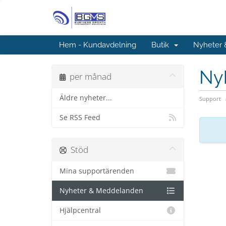
Hem - Kundavdelning
Butik
Nyheter
Ny
per månad
Äldre nyheter...
Support
Se RSS Feed
Stöd
Mina supportärenden
Nyheter & Meddelanden
Hjälpcentral