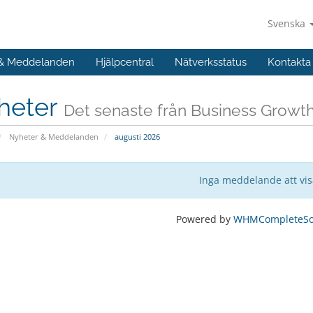
Svenska
 & Meddelanden
Hjälpcentral
Nätverksstatus
Kontakta
heter
Det senaste från Business Grow
Nyheter & Meddelanden
augusti 2026
Inga meddelande att vi
Powered by
WHMCompleteSol