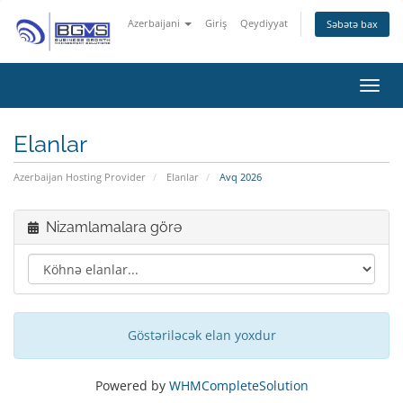
Azerbaijani
Giriş
Qeydiyyat
Səbətə bax
Naviq
Elanlar
Azerbaijan Hosting Provider
Elanlar
Avq 2026
Nizamlamalara görə
Göstəriləcək elan yoxdur
Powered by
WHMCompleteSolution