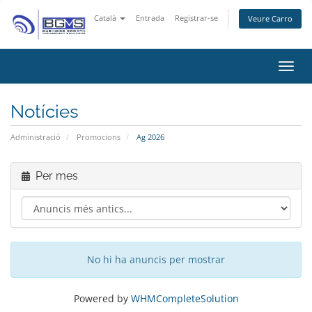
Català
Entrada
Registrar-se
Veure Carro
Canvi
Notícies
Administració
Promocions
Ag 2026
Per mes
No hi ha anuncis per mostrar
Powered by
WHMCompleteSolution