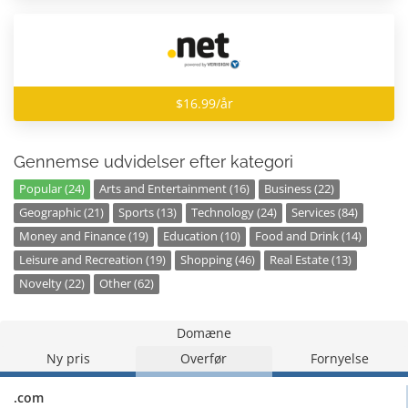
$16.99/år
Gennemse udvidelser efter kategori
Popular (24)
Arts and Entertainment (16)
Business (22)
Geographic (21)
Sports (13)
Technology (24)
Services (84)
Money and Finance (19)
Education (10)
Food and Drink (14)
Leisure and Recreation (19)
Shopping (46)
Real Estate (13)
Novelty (22)
Other (62)
Domæne
Ny pris
Overfør
Fornyelse
.com