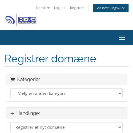
Dansk
Log ind
Registrer
Vis bestillingskurv
Skift
Registrer domæne
Kategorier
Handlinger